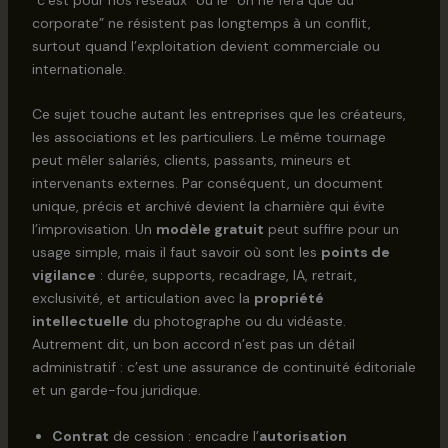
“c’est pour nos réseaux” ou le “on ne fera que du
corporate” ne résistent pas longtemps à un conflit,
surtout quand l’exploitation devient commerciale ou
internationale.
Ce sujet touche autant les entreprises que les créateurs,
les associations et les particuliers. Le même tournage
peut mêler salariés, clients, passants, mineurs et
intervenants externes. Par conséquent, un document
unique, précis et archivé devient la charnière qui évite
l’improvisation. Un
modèle gratuit
peut suffire pour un
usage simple, mais il faut savoir où sont les
points de
vigilance
: durée, supports, recadrage, IA, retrait,
exclusivité, et articulation avec la
propriété
intellectuelle
du photographe ou du vidéaste.
Autrement dit, un bon accord n’est pas un détail
administratif : c’est une assurance de continuité éditoriale
et un garde-fou juridique.
Contrat
de cession : encadre l’
autorisation