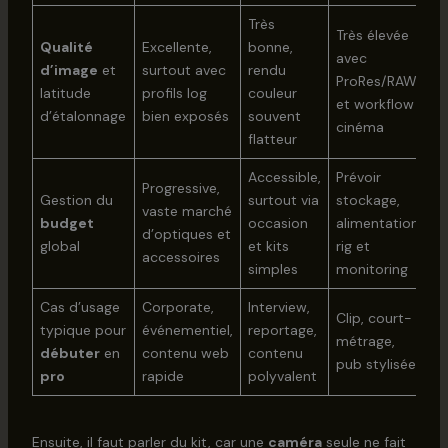
Très
Très élevée
Qualité
Excellente,
bonne,
avec
d’image
et
surtout avec
rendu
ProRes/RAW
latitude
profils log
couleur
et workflow
d’étalonnage
bien exposés
souvent
cinéma
flatteur
Accessible,
Prévoir
Progressive,
Gestion du
surtout via
stockage,
vaste marché
budget
occasion
alimentation,
d’optiques et
global
et kits
rig et
accessoires
simples
monitoring
Cas d’usage
Corporate,
Interview,
Clip, court-
typique pour
événementiel,
reportage,
métrage,
débuter
en
contenu web
contenu
pub stylisée
pro
rapide
polyvalent
Ensuite, il faut parler du kit, car une
caméra
seule ne fait