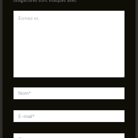
obligatoires sont indiqués avec
*
Écrivez
ici…
Nom*
E-
mail*
Site