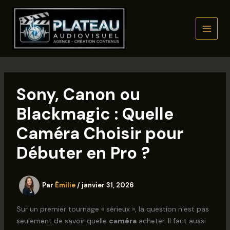
Aller
au
contenu
Sony, Canon ou
Blackmagic : Quelle
Caméra Choisir pour
Débuter en Pro ?
Par
Émilie
/
janvier 31, 2026
Sur un premier tournage « sérieux », la question n’est pas
seulement de savoir quelle
caméra
acheter. Il faut aussi