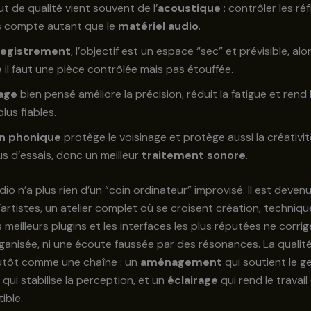
ut de qualité vient souvent de l’
acoustique
: contrôler les ré
s compte autant que le
matériel audio
.
registrement
, l’objectif est un espace “sec” et prévisible, al
e
il faut une pièce contrôlée mais pas étouffée.
rage
bien pensé améliore la précision, réduit la fatigue et rend
lus fiables.
on phonique
protège le voisinage et protège aussi la créativit
us d’essais, donc un meilleur
traitement sonore
.
io n’a plus rien d’un “coin ordinateur” improvisé. Il est deven
rtistes, un atelier complet où se croisent création, technique
s meilleurs plugins et les interfaces les plus réputées ne corri
ganisée, ni une écoute faussée par des résonances. La qualit
lutôt comme une chaîne : un
aménagement
qui soutient le g
qui stabilise la perception, et un
éclairage
qui rend le travai
ible.