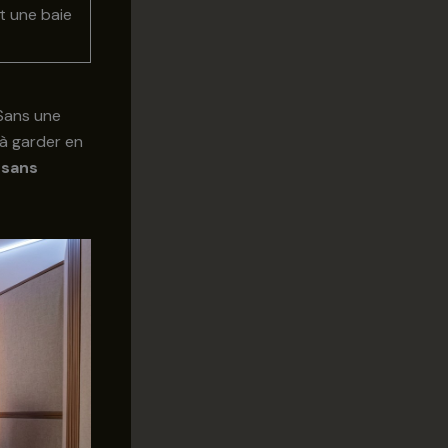
t une baie
 Sans une
 à garder en
 sans