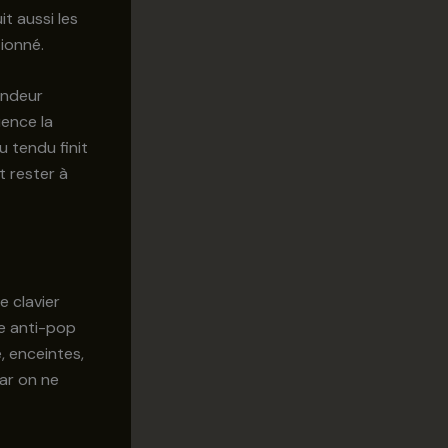
it aussi les
ionné.
fondeur
uence la
u tendu finit
t rester à
e clavier
re anti-pop
e, enceintes,
ar on ne