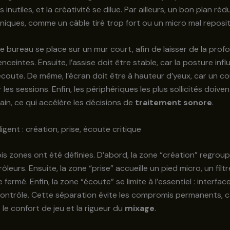
inutiles, et la créativité se dilue. Par ailleurs, un bon plan rédu
niques, comme un câble tiré trop fort ou un micro mal reposit
, le bureau se place sur un mur court, afin de laisser de la pro
enceintes. Ensuite, l’assise doit être stable, car la posture infl
écoute. De même, l’écran doit être à hauteur d’yeux, car un co
les sessions. Enfin, les périphériques les plus sollicités doiven
in, ce qui accélère les décisions de
traitement sonore
.
igent : création, prise, écoute critique
ois zones ont été définies. D’abord, la zone “création” regroup
ôleurs. Ensuite, la zone “prise” accueille un pied micro, un filt
fermé. Enfin, la zone “écoute” se limite à l’essentiel : interfac
ontrôle. Cette séparation évite les compromis permanents, c
le confort de jeu et la rigueur du
mixage
.