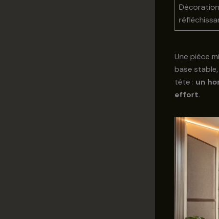
Décoratio
réfléchissa
Une pièce mi
base stable, 
tête :
un ho
effort
.