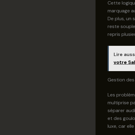
Cette logiqu
marquage au 
De plus, un s
reste souple
repris plusie
Lire aussi
votre Sa
Gestion des 
Les problème
multiprise p
séparer audi
et des goulo
luxe, car elle