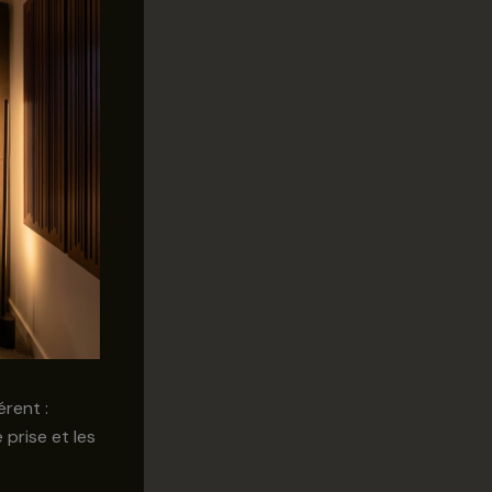
rent :
 prise et les