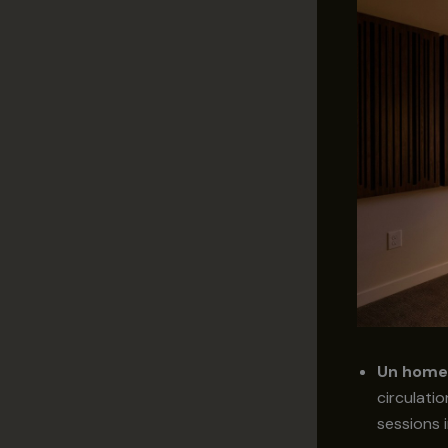
Un home
circulatio
sessions 