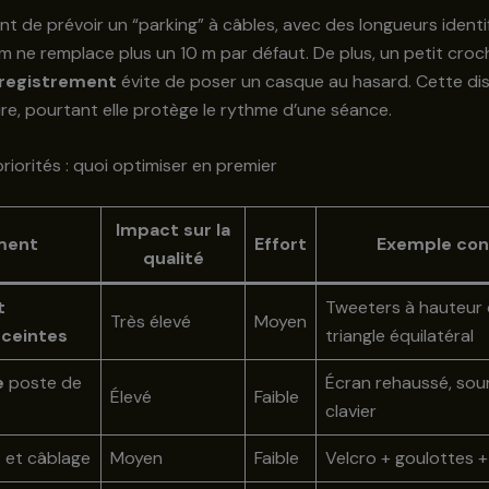
ent de prévoir un “parking” à câbles, avec des longueurs identif
m ne remplace plus un 10 m par défaut. De plus, un petit croc
registrement
évite de poser un casque au hasard. Cette dis
re, pourtant elle protège le rythme d’une séance.
riorités : quoi optimiser en premier
Impact sur la
ment
Effort
Exemple con
qualité
t
Tweeters à hauteur d’
Très élevé
Moyen
ceintes
triangle équilatéral
e
poste de
Écran rehaussé, sour
Élevé
Faible
clavier
 et câblage
Moyen
Faible
Velcro + goulottes +