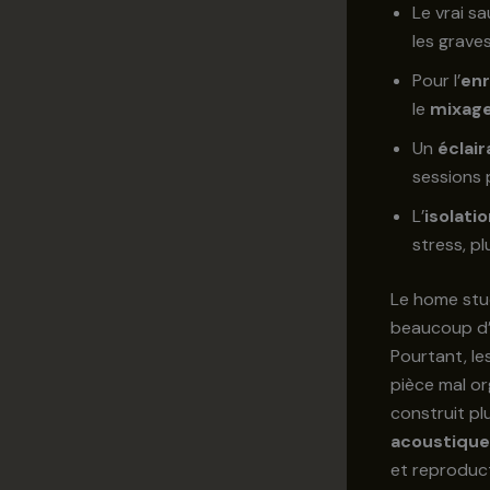
Le vrai sa
les grave
Pour l’
en
le
mixag
Un
éclai
sessions p
L’
isolati
stress, pl
Le home stud
beaucoup d’a
Pourtant, le
pièce mal or
construit p
acoustique
et reproduct