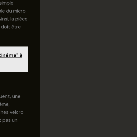
 simple
ale du micro.
nsi, la pièce
 doit être
Cinéma" à
uent, une
même,
ches velcro
t pas un