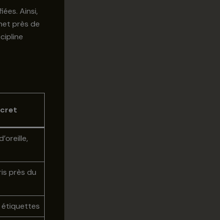
iées. Ainsi,
het près de
cipline
cret
oreille,
is près du
 étiquettes