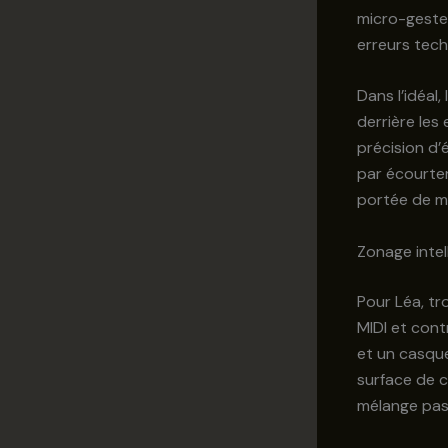
micro-gestes 
erreurs tech
Dans l’idéal
derrière les 
précision d’
par écourter 
portée de ma
Zonage intell
Pour Léa, tr
MIDI et contr
et un casque 
surface de c
mélange pas 