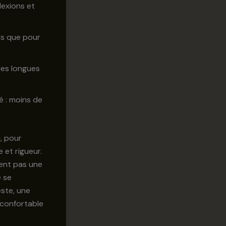
flexions et
ors que pour
 les longues
é : moins de
u, pour
 et rigueur.
gent pas une
é se
este, une
l confortable