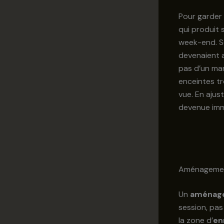
Pour garder 
qui produit s
week-end. S
devenaient a
pas d’un man
enceintes tro
vue. En aju
devenue imm
Aménagement
Un
aménag
session, pas 
la zone d’
en