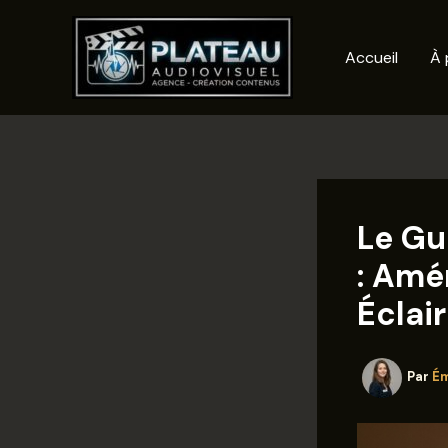
Aller
au
Accueil
À 
contenu
Le Gu
: Amé
Éclai
Par
Ém