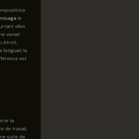
compositrice
mixage
le
rtant elles
ne venait
 étroit,
 fatiguait la
différence est
rvir la
e de travail,
ne suite de