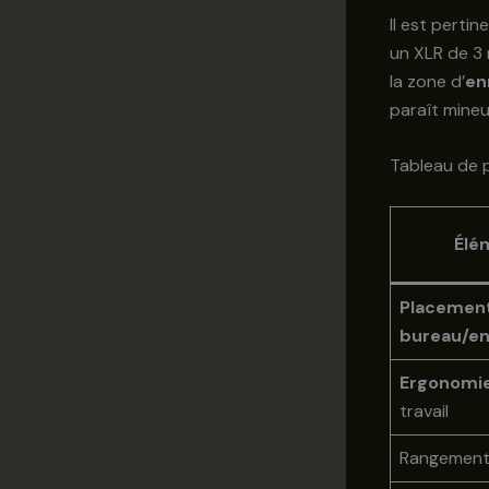
Il est pertin
un XLR de 3 
la zone d’
en
paraît mineu
Tableau de p
Élé
Placemen
bureau/en
Ergonomi
travail
Rangement