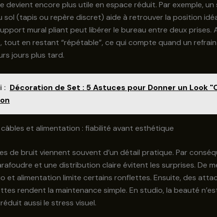
e devient encore plus utile en espace réduit. Par exemple, un
sol (tapis ou repère discret) aide à retrouver la position idé
upport mural pliant peut libérer le bureau entre deux prises. Ai
, tout en restant “répétable”, ce qui compte quand un refrain
urs jours plus tard.
 :
Décoration de Set : 5 Astuces pour Donner un Look "
lon
câbles et alimentation : fiabilité avant esthétique
s de bruit viennent souvent d’un détail pratique. Par conséq
arafoudre et une distribution claire évitent les surprises. De 
o et alimentation limite certains ronflettes. Ensuite, des atta
ttes rendent la maintenance simple. En studio, la beauté n’es
 réduit aussi le stress visuel.