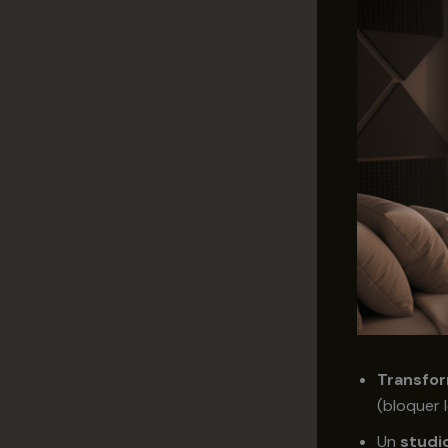
Transfo
(bloquer 
Un
studi