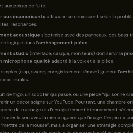
t aux points de fuite.
riaux insonorisants
efficaces se choisissent selon le problèm
uites, résonances.
ement acoustique
s’optimise avec des panneaux, des bass t
ion logique dans l’
aménagement pièce
.
ment studio
(interface, casque, moniteurs) doit servir la pris
un
microphone qualité
adapté à la voix et à la pièce.
 simples (clap, sweep, enregistrement témoin) guident l’
améli
nses inutiles.
uit de frigo, un scooter qui passe, ou une pièce “qui sonne cr
trahir un décor soigné sur YouTube. Pourtant, une chambre or
espace de tournage et d’enregistrement étonnamment sérieux
 traiter le son avec la même rigueur que l’image. L’enjeu ne c
“mettre de la mousse”, mais à organiser une stratégie complè
 bruits d’entrer et de sortir, puis dompter les réflexions qui 