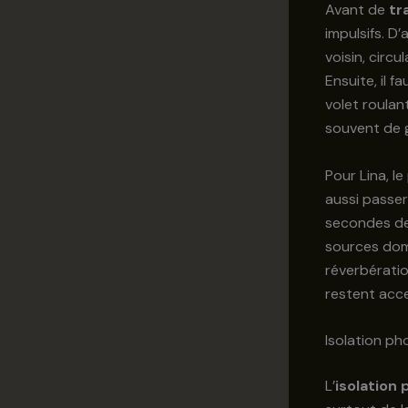
Avant de
tr
impulsifs. D’
voisin, circu
Ensuite, il f
volet roulan
souvent de gr
Pour Lina, l
aussi passer
secondes de 
sources dom
réverbératio
restent acces
Isolation ph
L’
isolation