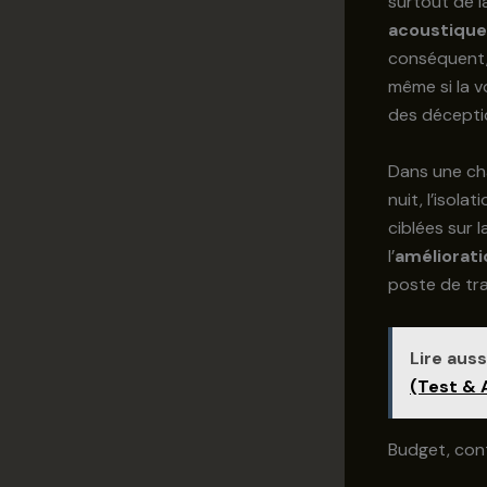
surtout de la
acoustique
conséquent, 
même si la v
des décepti
Dans une cha
nuit, l’isola
ciblées sur 
l’
améliorati
poste de tra
Lire aussi
(Test & 
Budget, cont