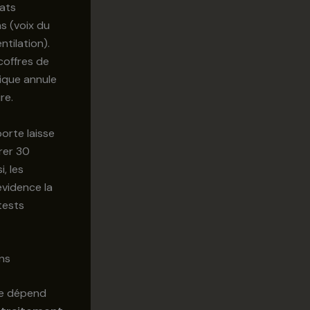
hats
ns (voix du
ntilation).
 coffres de
tique annule
re.
porte laisse
rer 30
, les
évidence la
tests
ons
lle dépend