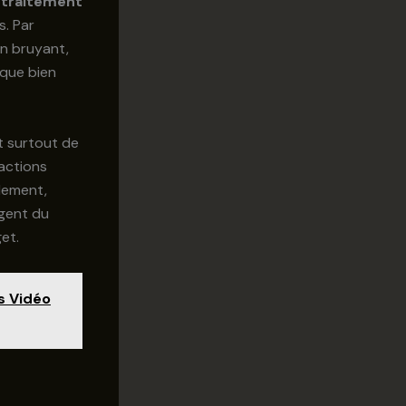
e
traitement
s. Par
in bruyant,
ique bien
it surtout de
 actions
ulement,
igent du
et.
s Vidéo