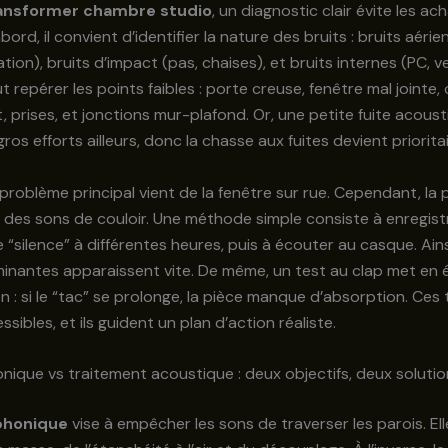
ansformer chambre studio
, un diagnostic clair évite les ac
abord, il convient d’identifier la nature des bruits : bruits aérie
lation), bruits d’impact (pas, chaises), et bruits internes (PC, ve
aut repérer les points faibles : porte creuse, fenêtre mal jointe,
t, prises, et jonctions mur-plafond. Or, une petite fuite acous
os efforts ailleurs, donc la chasse aux fuites devient prioritai
e problème principal vient de la fenêtre sur rue. Cependant, la 
 des sons de couloir. Une méthode simple consiste à enregist
“silence” à différentes heures, puis à écouter au casque. Ainsi
inantes apparaissent vite. De même, un test au clap met en 
n : si le “tac” se prolonge, la pièce manque d’absorption. Ces 
sibles, et ils guident un plan d’action réaliste.
onique vs traitement acoustique : deux objectifs, deux soluti
 phonique
vise à empêcher les sons de traverser les parois. E