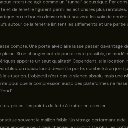
aque interstice agit comme un “tunnel” acoustique. Par cons
rte et de fenêtre figurent parmi les actions les plus rentables
tique ou un boudin dense réduit souvent les voix de couloir
ufs autour de la fenêtre limitent les sifflements et une partie 
masse compte. Une porte alvéolaire laisse passer davantage d
 pleine. Si un changement de porte reste possible, un modèle
hériques apporte un saut qualitatif. Cependant, si la location
versibles, un rideau lourd devant la porte, combiné à un joint 
 la situation. L’objectif n’est pas le silence absolu, mais une
r
ante pour que la compression audio des plateformes ne fasse
“fond”.
tes, prises : les points de fuite à traiter en premier
onstitue souvent le maillon faible. Un vitrage performant aide,
trage amovible peut déjà changer le confort. De plus, les coffr