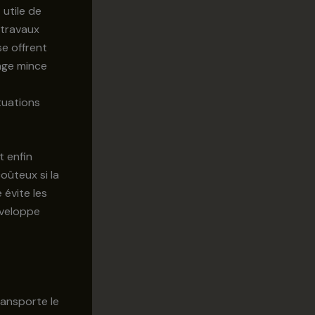
 utile de
 travaux
se offrent
age mince
tuations
t enfin
oûteux si la
 évite les
nveloppe
ransporte le