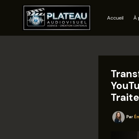
Aller
au
Accueil
À 
contenu
Trans
YouTu
Trait
Par
Ém