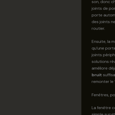
son, donc ch
joints de po
porte automa
des joints ne
routier.
Ensuite, la 
qu’une porte
joints périp
solutions ré
améliore déjà
bruit
suffis
remonter le 
Fenêtres, por
La fenêtre c
simple survi