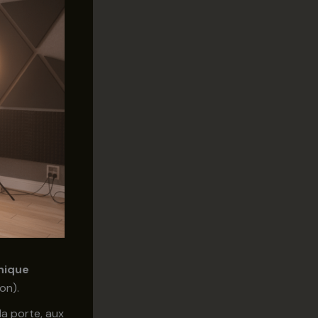
nique
on).
la porte, aux