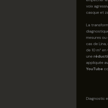
voix agressi
casque et za
La transform
diagnostique
mesures ou d
cas de Lina,
de 10 m² en v
une
réducti
appliquée a
YouTube
co
Diagnostic 