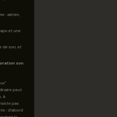
e : aérien,
raps et une
e de son, et
oration son
eux”
dinaire peut
, à
onsiste pas
te : d’abord
rendent la