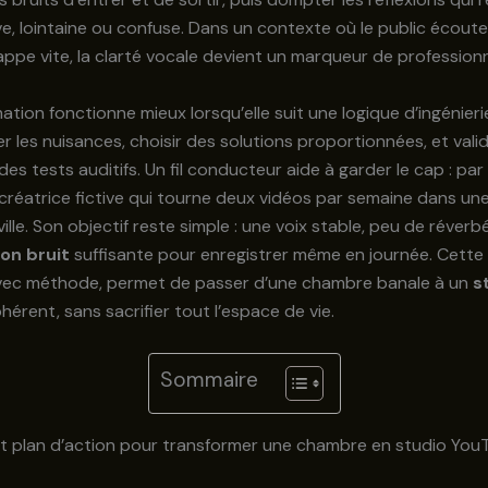
ve, lointaine ou confuse. Dans un contexte où le public écout
ppe vite, la clarté vocale devient un marqueur de profession
ation fonctionne mieux lorsqu’elle suit une logique d’ingénierie
r les nuisances, choisir des solutions proportionnées, et vali
es tests auditifs. Un fil conducteur aide à garder le cap : par
 créatrice fictive qui tourne deux vidéos par semaine dans u
ille. Son objectif reste simple : une voix stable, peu de réverb
on bruit
suffisante pour enregistrer même en journée. Cett
vec méthode, permet de passer d’une chambre banale à un
s
hérent, sans sacrifier tout l’espace de vie.
Sommaire
et plan d’action pour transformer une chambre en studio You