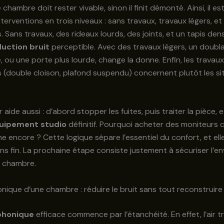
chambre doit rester vivable, sinon il finit démonté. Ainsi, il est
nterventions en trois niveaux : sans travaux, travaux légers, et
. Sans travaux, des rideaux lourds, des joints, et un tapis den
uction bruit
perceptible. Avec des travaux légers, un doubl
, ou une porte plus lourde, change la donne. Enfin, les travaux
 (double cloison, plafond suspendu) concernent plutôt les si
 aide aussi : d’abord stopper les fuites, puis traiter la pièce, e
uipement studio
définitif. Pourquoi acheter des moniteurs c
e encore ? Cette logique sépare l’essentiel du confort, et elle
s fin. La prochaine étape consiste justement à sécuriser l’e
a chambre.
onique d’une chambre : réduire le bruit sans tout reconstruire
 phonique
efficace commence par l’étanchéité. En effet, l’air t