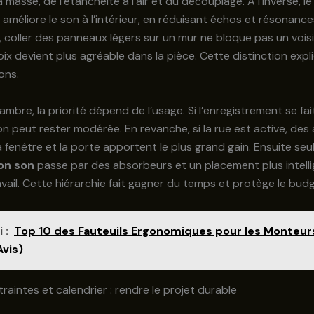
 masse, de l’étanchéité à l’air et du découplage. À l’inverse, l
améliore le son à l’intérieur, en réduisant échos et résonance
coller des panneaux légers sur un mur ne bloque pas un vois
oix devient plus agréable dans la pièce. Cette distinction expl
ons.
mbre, la priorité dépend de l’usage. Si l’enregistrement se fa
tion peut rester modérée. En revanche, si la rue est active, des
la fenêtre et la porte apportent le plus grand gain. Ensuite se
on son
passe par des absorbeurs et un placement plus intell
vail. Cette hiérarchie fait gagner du temps et protège le budg
 :
Top 10 des Fauteuils Ergonomiques pour les Monteur
Avis)
raintes et calendrier : rendre le projet durable