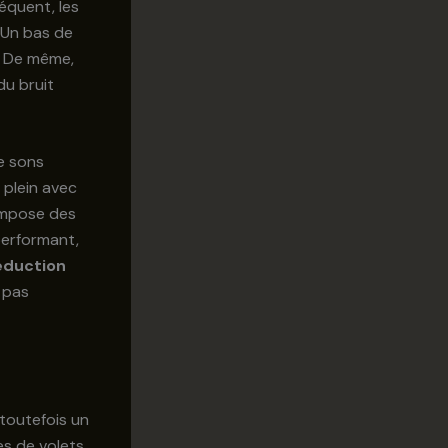
équent, les
. Un bas de
. De même,
du bruit
e sons
 plein avec
 impose des
performant,
éduction
 pas
 toutefois un
es de volets