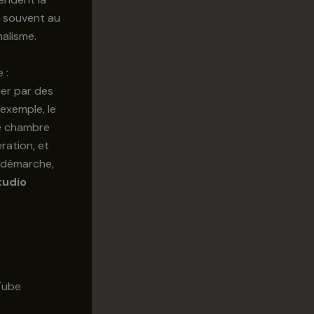
e souvent au
nalisme.
 :
der par des
 exemple, le
ne chambre
ération, et
e démarche,
tudio
Tube