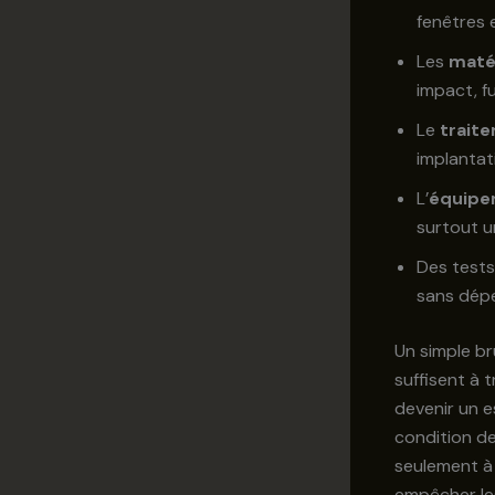
fenêtres e
Les
maté
impact, f
Le
trait
implantat
L’
équipe
surtout 
Des tests
sans dépe
Un simple br
suffisent à 
devenir un 
condition de
seulement à 
empêcher les