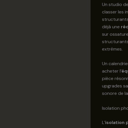
Un studio de 
classer les i
structurants
déjà une
réd
sur ossature
structurants
extrêmes.
Un calendrier
acheter l’
éq
pièce résonn
upgrades san
sonore de l
Isolation ph
L’
isolation