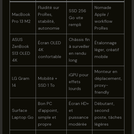
Fluidité sur
Nomade
SSD 256
MacBook
ProRes,
Apple /
Go vite
Pro 13 M2
stabilité,
workflow
rempli
autonomie
ProRes
ASUS
Châssis fin
Écran OLED
Étalonnage
ZenBook
à surveiller
4K
léger, créatif
S13 OLED
en rendu
confortable
mobile
4K
long
Monteur en
iGPU pour
LG Gram
Mobilité +
déplacement,
effets
14
SSD 1 To
proxy-
lourds
friendly
Bon PC
Écran HD+
Débutant,
Surface
d’appoint,
et
second
Laptop Go
simple et
puissance
poste, tâches
propre
modérée
légères