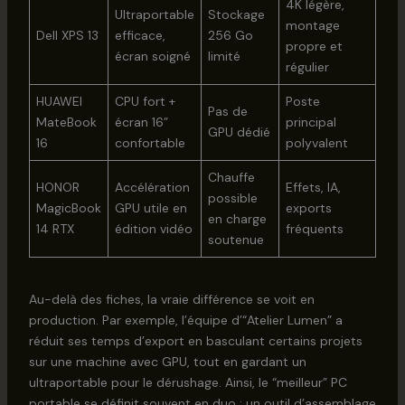
4K légère,
Ultraportable
Stockage
montage
Dell XPS 13
efficace,
256 Go
propre et
écran soigné
limité
régulier
HUAWEI
CPU fort +
Poste
Pas de
MateBook
écran 16”
principal
GPU dédié
16
confortable
polyvalent
Chauffe
HONOR
Accélération
Effets, IA,
possible
MagicBook
GPU utile en
exports
en charge
14 RTX
édition vidéo
fréquents
soutenue
Au-delà des fiches, la vraie différence se voit en
production. Par exemple, l’équipe d’“Atelier Lumen” a
réduit ses temps d’export en basculant certains projets
sur une machine avec GPU, tout en gardant un
ultraportable pour le dérushage. Ainsi, le “meilleur” PC
portable se définit souvent en duo : un outil d’assemblage