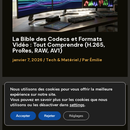
La Bible des Codecs et Formats
Vidéo : Tout Comprendre (H.265,
ProRes, RAW, AV1)
janvier 7, 2026
/
Tech & Matériel
/ Par
Émilie
Nous utilisons des cookies pour vous offrir la meilleure
expérience sur notre site.
Laisser un commentaire
Vous pouvez en savoir plus sur les cookies que nous
utilisons ou les désactiver dans
settings
.
Votre adresse e-mail ne sera pas publiée.
Les champs
Accepter
Rejeter
Réglages
obligatoires sont indiqués avec
*